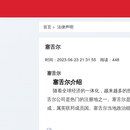
悦游
首页
移民
热门地区
首页
> 法律声明
香港移民
塞舌尔
投资移民
时间：2023-06-23 21:31:55
阅读：448
创业移民
塞舌尔
买房移民
塞舌尔介绍
技术移民
随着全球经济的一体化，越来越多的
舌尔公司是热门的注册地之一。塞舌尔是
跨境服务
成，属英联邦成员国。塞舌尔当地政治
移民问题
留学服务