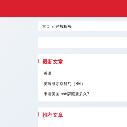
悦游
首页
移民
热门地区
首页
> 跨境服务
香港移民
投资移民
创业移民
最新文章
买房移民
香港
英属维尔京群岛（BVI）
技术移民
申请美国msb牌照要多久?
跨境服务
移民问题
推荐文章
留学服务