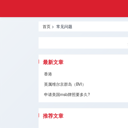
悦游
首页
移民
热门地区
首页
> 常见问题
香港移民
投资移民
创业移民
最新文章
买房移民
香港
英属维尔京群岛（BVI）
技术移民
申请美国msb牌照要多久?
跨境服务
移民问题
推荐文章
留学服务