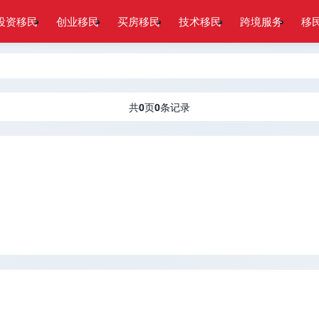
投资移民
创业移民
买房移民
技术移民
跨境服务
移
共
0
页
0
条记录