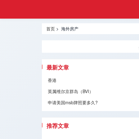
悦游
首页
移民
热门地区
首页
> 海外房产
香港移民
投资移民
创业移民
最新文章
买房移民
香港
英属维尔京群岛（BVI）
技术移民
申请美国msb牌照要多久?
跨境服务
移民问题
推荐文章
留学服务