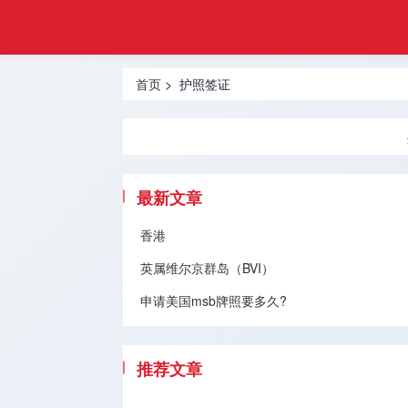
悦游
首页
移民
热门地区
首页
> 护照签证
香港移民
投资移民
创业移民
最新文章
买房移民
香港
英属维尔京群岛（BVI）
技术移民
申请美国msb牌照要多久?
跨境服务
移民问题
推荐文章
留学服务